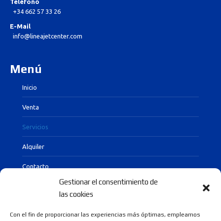
Teléfono
+34 662 57 33 26
E-Mail
info@lineajetcenter.com
Menú
Inicio
Venta
Servicios
Alquiler
Contacto
Gestionar el consentimiento de
las cookies
Documentos legales
Con el fin de proporcionar las experiencias más óptimas, empleamos