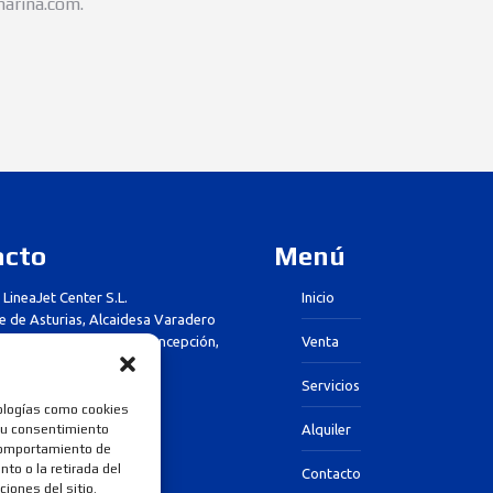
arina.com.
acto
Menú
 LineaJet Center S.L.
Inicio
pe de Asturias, Alcaidesa Varadero
. 11300. La Línea de la Concepción,
Venta
Servicios
ologías como cookies
7 33 26
 su consentimiento
Alquiler
 comportamiento de
to o la retirada del
ajetcenter.com
Contacto
iones del sitio.