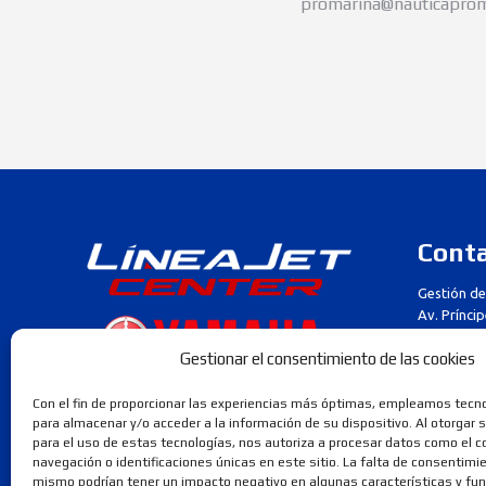
promarina@nauticaprom
Cont
Gestión de
Av. Prínci
Nave 6, C.P
Gestionar el consentimiento de las cookies
Cádiz
Teléfono
Con el fin de proporcionar las experiencias más óptimas, empleamos tecn
+34 662 5
para almacenar y/o acceder a la información de su dispositivo. Al otorgar
para el uso de estas tecnologías, nos autoriza a procesar datos como el
E-Mail
navegación o identificaciones únicas en este sitio. La falta de consentimien
info@line
mismo podrían tener un impacto negativo en algunas características y func